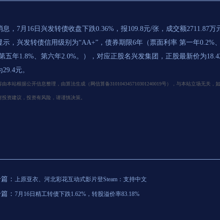
息，7月16日兴发转债收盘下跌0.36%，报109.8元/张，成交额2711.87万
示，兴发转债信用级别为“AA+”，债券期限6年（票面利率 第一年0.2%、第
第五年1.8%、第六年2.0%。），对应正股名兴发集团，正股最新价为18.4
29.4元。
由本站根据公开信息整理，由算法生成（网信算备310104345710301240019号），与本站立场
何投资建议，投资有风险，请谨慎决策。
一篇：
上原亚衣、河北彩花互动式影片登Steam：支持中文
一篇：
7月16日精工转债下跌1.62%，转股溢价率83.18%