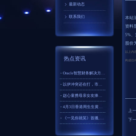
最新动态
联系我们
本站消
资料显
5%、
股价为
以上内容
热点资讯
构成任
Oracle智慧财务解决方案（50页）_管理_架构_流程
以伊冲突还在打，市场却已经翻篇了！
赵心童携母亲女友捧杯！丁俊晖恭贺，中国斯诺克两代王者完成交棒
4月3日香港周生生黄金价格34650港币/两
上
《一见你就笑》首播, 不仅是李诞复出, 更是《快乐大本营》出
下