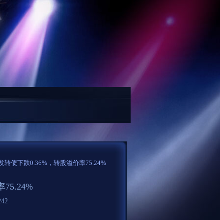
元合利定开债发起式最新净值1.0669，涨0.02%...
生存恐怖游戏《创伤后》定档1
兴发转债下跌0.36%，转股溢价率75.24%
5.24%
42