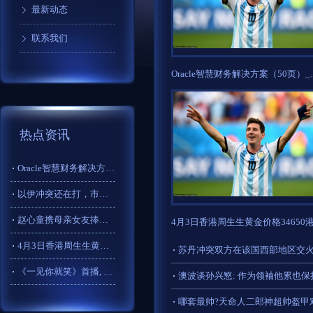
最新动态
联系我们
Oracle智慧
热点资讯
Oracle智慧财务解决方案（50页）_管理_架构_流程
以伊冲突还在打，市场却已经翻篇了！
赵心童携母亲女友捧杯！丁俊晖恭贺，中国斯诺克两代王者完成交棒
4月3日香港周生生黄金价格34650港币/两
苏丹冲突双方在该国西部地区交火
《一见你就笑》首播, 不仅是李诞复出, 更是《快乐大本营》出
澳波谈孙兴慜: 作为领袖他累也
哪套最帅?天命人二郎神超帅盔甲对