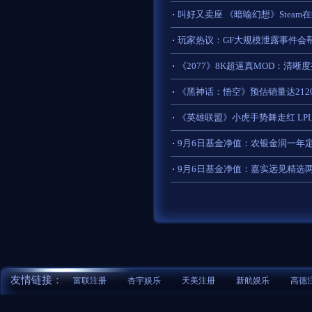
叫好又卖座 《暗喻幻想》Steam在
玩家热议：GF大规模泄露事件会
《2077》8K超逼真MOD：清晰
《黑神话：悟空》预估销量达21
《英雄联盟》小虎手势舞走红 LP
9月6日基金净值：农银金润一年定开
9月6日基金净值：嘉实远见精选两年
友情链接：
富联注册
杏宇娱乐
天美注册
新航娱乐
高德